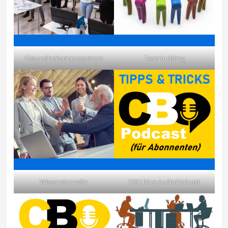
Gesundheitsmanagement
Teambuilding
Wissenstransfer
CBQ blue AudioPodcast