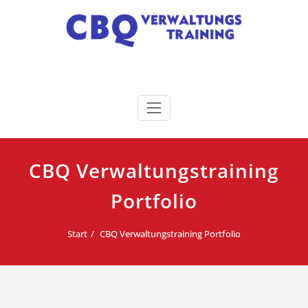
Zum
Inhalt
springen
CBQ | Verwaltungen gehirn-
°Verwaltungstraining. °Verwaltungscoaching.
°Verwaltungsseminare. °KompetenzCamps
genial fortbilden!
CBQ Verwaltungstraining
Portfolio
Start
CBQ Verwaltungstraining Portfolio