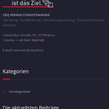
CBQ VERWALTUNGSTRAINING
°Beratung. °Qualifizierung. °Verwaltungscoaching. °Kompetenz-Camp-
Seminare.
Löbstedter Straße 18 | 07749 Jena
Telefon = +49 3641 2960 909
E-Mail: kontakt@cbq.blue
Kategorien
Uncategorized
Die aktuellsten Beiträge