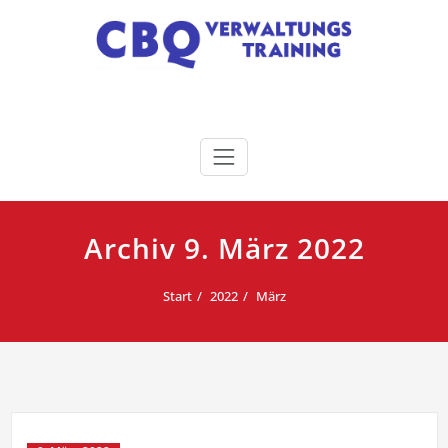
Zum
Inhalt
springen
CBQ | Verwaltungen gehirn-
°Verwaltungstraining. °Verwaltungscoaching.
°Verwaltungsseminare. °KompetenzCamps
genial fortbilden!
Archiv 9. März 2022
Start
2022
März